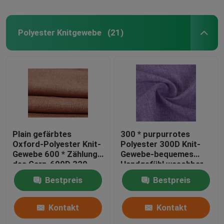
Polyester Knitgewebe
(21)
Plain gefärbtes
300 * purpurrotes
Oxford-Polyester Knit-
Polyester 300D Knit-
Gewebe 600 * Zählung
Gewebe-bequemes
des Garn-600D 320
Handgefühl waschbar
G/M für Taschen-Stoff
Bestpreis
Bestpreis
Kontakt
Kontakt