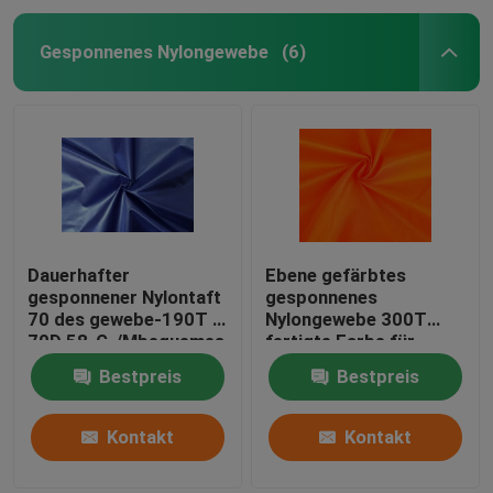
Gesponnenes Nylongewebe
(6)
Dauerhafter
Ebene gefärbtes
gesponnener Nylontaft
gesponnenes
70 des gewebe-190T *
Nylongewebe 300T
70D 58-G-/Mbequemes
fertigte Farbe für
Handgefühl
Sportkleidung
Bestpreis
Bestpreis
besonders an
Kontakt
Kontakt