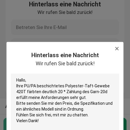
Hinterlass eine Nachricht
Wir rufen Sie bald zurück!
Werksführung
Quality Control
Kontaktieren Sie uns
Hinterlass eine Nachricht
Wir rufen Sie bald zurück!
Fordern Sie ein Zitat
Polyester-Taftgewebe
ANDERE KATEGORIEN AUS UNS
Nylontaft-Gewebe
Polyester-Gewebe
Polyester-Taftgewebe
(23)