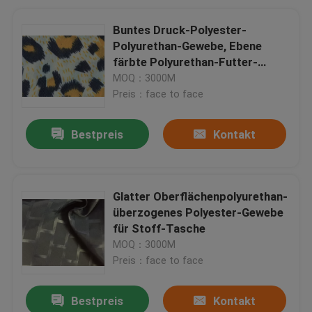
Buntes Druck-Polyester-
Polyurethan-Gewebe, Ebene
färbte Polyurethan-Futter-
Gewebe
MOQ：3000M
Preis：face to face
Bestpreis
Kontakt
Glatter Oberflächenpolyurethan-
überzogenes Polyester-Gewebe
für Stoff-Tasche
MOQ：3000M
Preis：face to face
Bestpreis
Kontakt