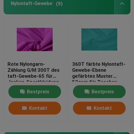
Nylontaft-Gewebe
(9)
Überzogenes Polyester-Gewebe PVCs
Überzogenes Polyester-Gewebe PUs
PA-Beschichtungs-Gewebe
Rote Nylongarn-
360T färbte Nylontaft-
Zählung G/M 300T des
Gewebe-Ebene
Polyester-Futter-Gewebe
taft-Gewebe-65 für
gefärbtes Muster
Jacken-Sportkleidung
52gsm für Taschen-
Stoff
Garn gefärbt Gewebe
Bestpreis
Bestpreis
Kontakt
Kontakt