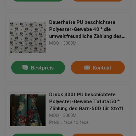
Dauerhafte PU beschichtete
Polyester-Gewebe 40 * die
umweltfreundliche Zählung des
Garn-40D
MOQ：3000M
Bestpreis
Kontakt
Druck 300t PU beschichtete
Polyester-Gewebe Tafuta 50 *
Zählung des Garn-50D für Stoff
MOQ：3000M
Preis：face to face