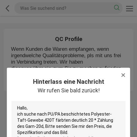
QC Profile
Wenn Kunden die Waren empfangen, wenn
irgendwelche Qualitätsprobleme, pls mit uns frei
in Verbindung treten. Wir haben
disscuss über sie, zum Sie zu machen zufrieden
gestellt. Und wir lassen sie nie geschehen
folgendes Mal.
Hinterlass eine Nachricht
Wir rufen Sie bald zurück!
Startseite
Über uns
Kontakt
Desktop Site
Sitemap
Privacy Policy