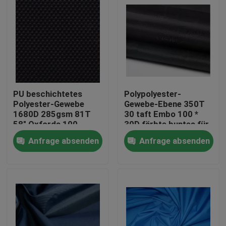
PU beschichtetes
Polypolyester-
Polyester-Gewebe
Gewebe-Ebene 350T
1680D 285gsm 81T
30 taft Embo 100 *
58" Oxfords 100
30D färbte buntes für
fertigte Farbe
das Zeichnen des
Anfrage absenden
Anfrage absenden
besonders an
Gewebes
Nach Hause
Über uns
Kontakte