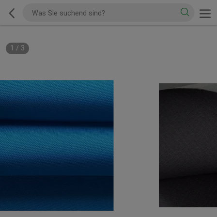
1
/
3