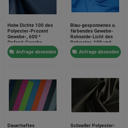
Produkte
Hohe Dichte 100 des
Blau-gesponnenes u.
Polyester-Prozent
färbendes Gewebe-
Polyester-Taftgewebe
Gewebe-, 600 *
Rohseide-Licht des
Oxford-Gewebe
Polyester-100 und
300GSM des
elegantes
Anfrage absenden
Anfrage absenden
Nylontaft-Gewebe
Polyester-600D
umweltfreundliches
Polyester-Gewebe
Gesponnenes Nylongewebe
Polyester Knitgewebe
Nylonknit-Gewebe
Dauerhaftes
Schneller Polyester-