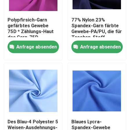
Produkte
Polypfirsich-Garn
77% Nylon 23%
gefärbtes Gewebe
Spandex-Garn färbte
75D * Zählungs-Haut
Gewebe-PA/PU, die für
Polyester-Taftgewebe
des Garn-75D -
Taschen-Stoff
freundlich
beschichtet wurden
Anfrage absenden
Anfrage absenden
Nylontaft-Gewebe
Polyester-Gewebe
Gesponnenes Nylongewebe
Polyester Knitgewebe
Des Blau-4 Polyester 5
Blaues Lycra-
Nylonknit-Gewebe
Weisen-Ausdehnungs-
Spandex-Gewebe