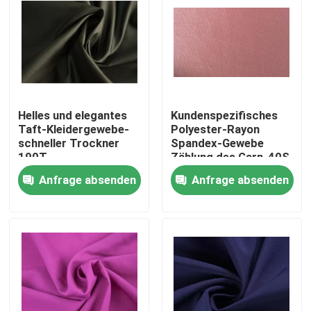
Helles und elegantes
Kundenspezifisches
Taft-Kleidergewebe-
Polyester-Rayon
schneller Trockner
Spandex-Gewebe
190T
Zählung des Garn-40S
umweltfreundlich
+ 20D fertigte Farbe
Anfrage absenden
Anfrage absenden
besonders an
Nach Hause
Über uns
Kontakte