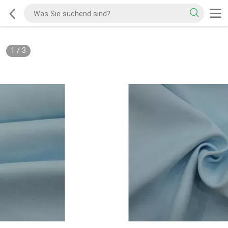
1
/
3