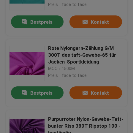
Preis：face to face
Werksführung
Bestpreis
Kontakt
Quality Control
Rote Nylongarn-Zählung G/M
Kontaktieren Sie uns
300T des taft-Gewebe-65 für
Jacken-Sportkleidung
MOQ：1500M
Fordern Sie ein Zitat
Preis：face to face
Polyester-Taftgewebe
Bestpreis
Kontakt
Nylontaft-Gewebe
Purpurroter Nylon-Gewebe-Taft-
bunter Riss 380T Ripstop 100 -
Polyester-Gewebe
beständig