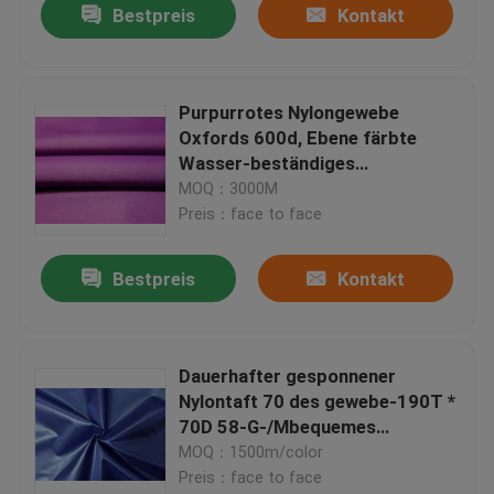
Bestpreis
Kontakt
Purpurrotes Nylongewebe
Oxfords 600d, Ebene färbte
Wasser-beständiges
Nylonausdehnungs-Gewebe
MOQ：3000M
Preis：face to face
Bestpreis
Kontakt
Dauerhafter gesponnener
Nylontaft 70 des gewebe-190T *
70D 58-G-/Mbequemes
Handgefühl
MOQ：1500m/color
Preis：face to face