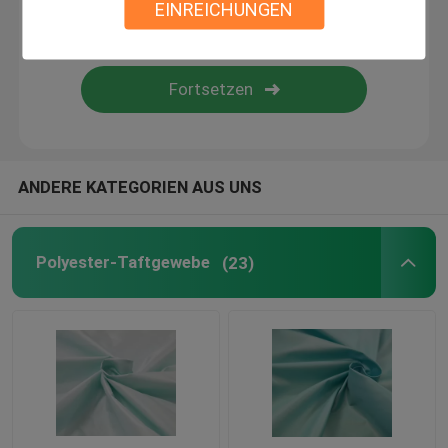
EINREICHUNGEN
Überzogenes Polyester-Gewebe PVCs
Überzogenes Polyester-Gewebe PUs
PA-Beschichtungs-Gewebe
ANDERE KATEGORIEN AUS UNS
Polyester-Futter-Gewebe
Polyester-Taftgewebe
(23)
Garn gefärbt Gewebe