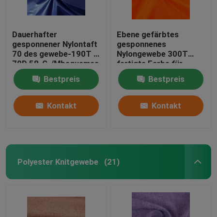
Dauerhafter
Ebene gefärbtes
gesponnener Nylontaft
gesponnenes
70 des gewebe-190T *
Nylongewebe 300T
70D 58-G-/Mbequemes
fertigte Farbe für
Handgefühl
Sportkleidung
Bestpreis
Bestpreis
besonders an
Kontakt
Kontakt
Polyester Knitgewebe
(21)