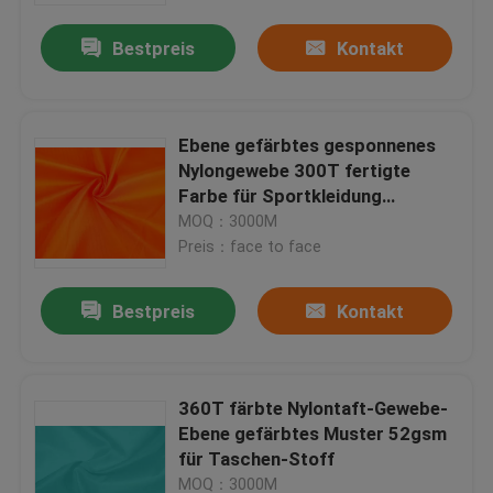
Bestpreis
Kontakt
Ebene gefärbtes gesponnenes
Nylongewebe 300T fertigte
Farbe für Sportkleidung
besonders an
MOQ：3000M
Preis：face to face
Bestpreis
Kontakt
Home
360T färbte Nylontaft-Gewebe-
Produkte
Ebene gefärbtes Muster 52gsm
für Taschen-Stoff
Wir über uns
MOQ：3000M