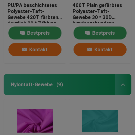
PU/PA beschichtetes
400T Plain gefärbtes
Polyester-Taft-
Polyester-Taft-
Gewebe 420T färbten
Gewebe 30 * 30D
deutlich 20 * Zählung
kundengebundene
des Garn-20d
Farbe für Stoff
Bestpreis
Bestpreis
Kontakt
Kontakt
Nylontaft-Gewebe
(9)