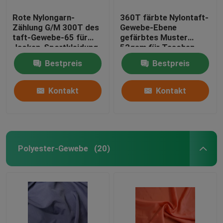
Rote Nylongarn-
360T färbte Nylontaft-
Zählung G/M 300T des
Gewebe-Ebene
taft-Gewebe-65 für
gefärbtes Muster
Jacken-Sportkleidung
52gsm für Taschen-
Stoff
Bestpreis
Bestpreis
Kontakt
Kontakt
Polyester-Gewebe
(20)