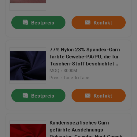
Werksführung
Bestpreis
Kontakt
Quality Control
77% Nylon 23% Spandex-Garn
Kontaktieren Sie uns
färbte Gewebe-PA/PU, die für
Taschen-Stoff beschichtet
wurden
MOQ：3000M
Fordern Sie ein Zitat
Preis：face to face
Polyester-Taftgewebe
Bestpreis
Kontakt
Nylontaft-Gewebe
Kundenspezifisches Garn
gefärbte Ausdehnungs-
Polyester-Gewebe
Polyester-Gewebe-Haut Gewebe