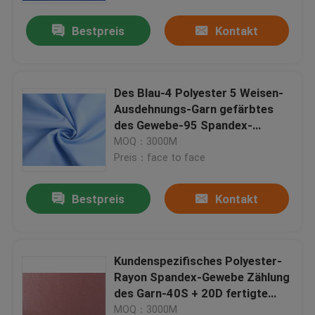
Bestpreis
Kontakt
Des Blau-4 Polyester 5 Weisen-
Ausdehnungs-Garn gefärbtes
des Gewebe-95 Spandex-
Gewebe für das Zeichnen
MOQ：3000M
Preis：face to face
Bestpreis
Kontakt
Home
Kundenspezifisches Polyester-
Produkte
Rayon Spandex-Gewebe Zählung
des Garn-40S + 20D fertigte
Farbe besonders an
Wir über uns
MOQ：3000M