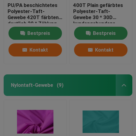
PU/PA beschichtetes
400T Plain gefärbtes
Polyester-Taft-
Polyester-Taft-
Gewebe 420T färbten
Gewebe 30 * 30D
deutlich 20 * Zählung
kundengebundene
des Garn-20d
Farbe für Stoff
Bestpreis
Bestpreis
Kontakt
Kontakt
Nylontaft-Gewebe
(9)