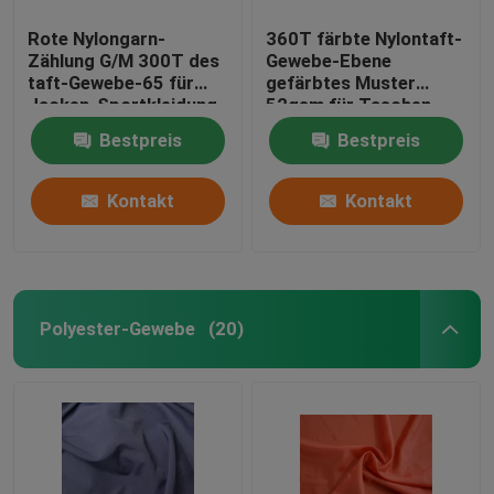
Rote Nylongarn-
360T färbte Nylontaft-
Zählung G/M 300T des
Gewebe-Ebene
taft-Gewebe-65 für
gefärbtes Muster
Jacken-Sportkleidung
52gsm für Taschen-
Stoff
Bestpreis
Bestpreis
Kontakt
Kontakt
Polyester-Gewebe
(20)