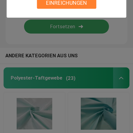
EINREICHUNGEN
Überzogenes Polyester-Gewebe PVCs
Überzogenes Polyester-Gewebe PUs
PA-Beschichtungs-Gewebe
ANDERE KATEGORIEN AUS UNS
Polyester-Futter-Gewebe
Polyester-Taftgewebe
(23)
Garn gefärbt Gewebe