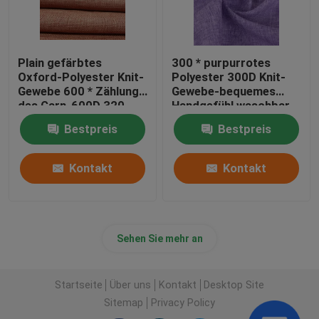
Plain gefärbtes
300 * purpurrotes
Oxford-Polyester Knit-
Polyester 300D Knit-
Gewebe 600 * Zählung
Gewebe-bequemes
des Garn-600D 320
Handgefühl waschbar
G/M für Taschen-Stoff
Bestpreis
Bestpreis
Kontakt
Kontakt
Sehen Sie mehr an
Startseite
Über uns
Kontakt
Desktop Site
Sitemap
Privacy Policy