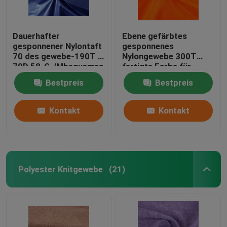
Dauerhafter
Ebene gefärbtes
gesponnener Nylontaft
gesponnenes
70 des gewebe-190T *
Nylongewebe 300T
70D 58-G-/Mbequemes
fertigte Farbe für
Handgefühl
Sportkleidung
Bestpreis
Bestpreis
besonders an
Kontakt
Kontakt
Polyester Knitgewebe
(21)